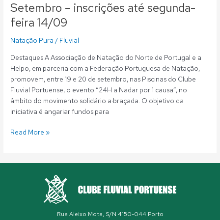
Setembro – inscrições até segunda-
de
Setembro
feira 14/09
–
inscrições
Natação Pura
/
Fluvial
até
Destaques A Associação de Natação do Norte de Portugal e a
segunda-
Helpo, em parceria com a Federação Portuguesa de Natação,
feira
promovem, entre 19 e 20 de setembro, nas Piscinas do Clube
14/09
Fluvial Portuense, o evento “24H a Nadar por 1 causa”, no
âmbito do movimento solidário a·braçada. O objetivo da
iniciativa é angariar fundos para
Read More »
Rua Aleixo Mota, S/N 4150-044 Porto