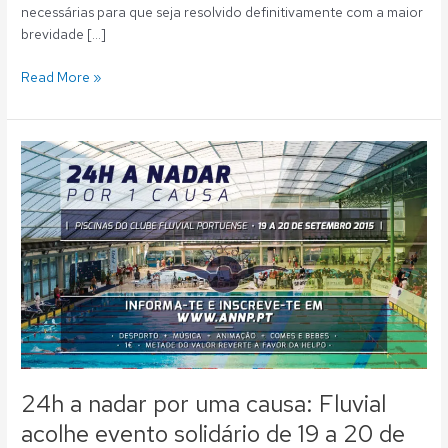
necessárias para que seja resolvido definitivamente com a maior
brevidade […]
Read More »
24h
a
nadar
por
uma
causa:
Fluvial
acolhe
evento
solidário
de
19
24h a nadar por uma causa: Fluvial
a
acolhe evento solidário de 19 a 20 de
20