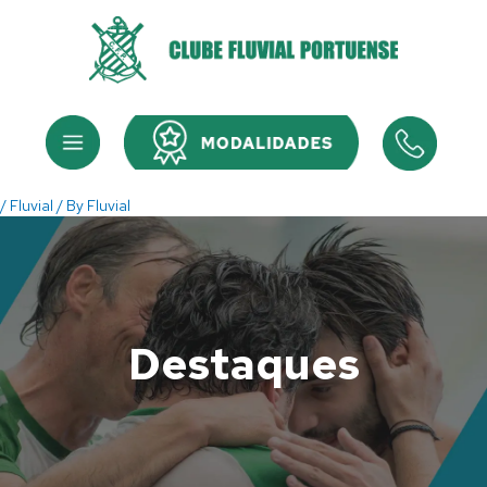
Skip
to
content
Menu
Menu
/
Fluvial
/ By
Fluvial
Destaques