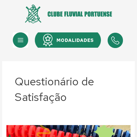
Skip
to
content
Menu
Menu
Questionário de
Satisfação
Fluvial:
Questionário