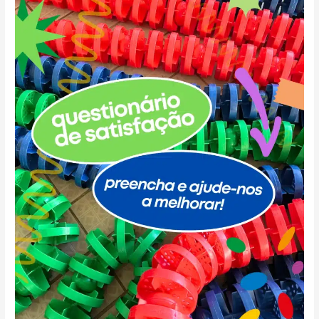
de
Satisfação
Sócios
e
Utentes
2025