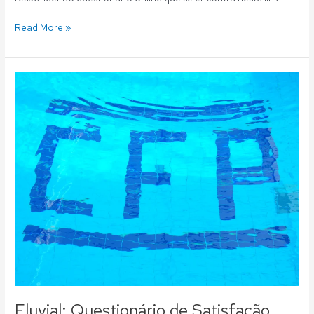
Read More »
Fluvial:
Questionário
de
Satisfação
Sócios/Utentes
CFP
2013
Fluvial: Questionário de Satisfação