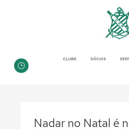
Skip
to
content
CLUBE
SÓCIOS
SER
Nadar no Natal é n