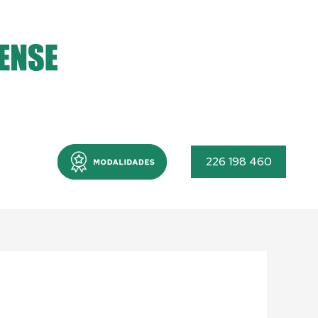
Menu
226 198 460