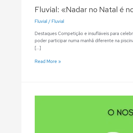
Fluvial: «Nadar no Natal é no
Fluvial
/
Fluvial
Destaques Competição e insufláveis para celeb
poder participar numa manhã diferente na pisci
[…]
Read More »
Fluvial:
O
nosso
novo
vizinho