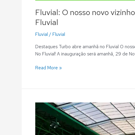
Fluvial: O nosso novo vizinh
Fluvial
Fluvial
/
Fluvial
Destaques Turbo abre amanhã no Fluvial O nosso 
No Fluvial! A inauguração será amanhã, 29 de No
Read More »
Fluvial:
«Nadar
no
Natal
é