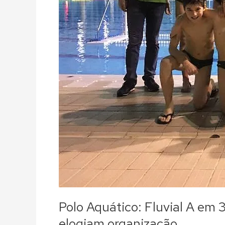
elogiam
organização
Polo Aquático: Fluvial A em 
elogiam organização