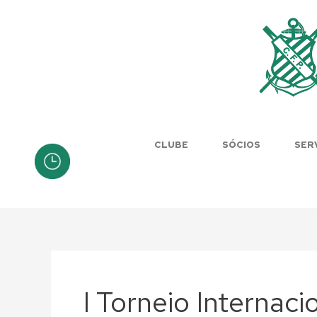
Skip
to
content
CLUBE
SÓCIOS
SER
I Torneio Internaci