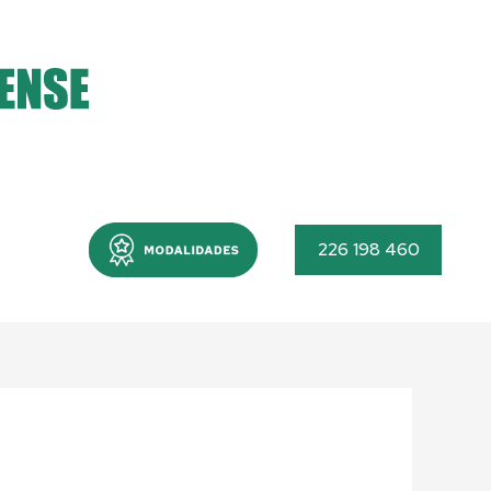
Menu
226 198 460