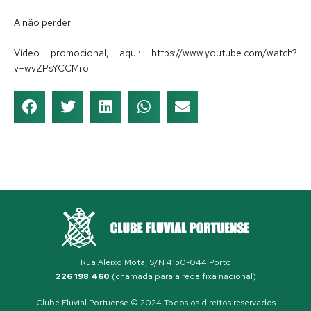
A não perder!
Vídeo promocional, aqui: https://www.youtube.com/watch?
v=wvZPsYCCMro .
Rua Aleixo Mota, S/N 4150-044 Porto
226 198 460
(chamada para a rede fixa nacional)
Clube Fluvial Portuense © 2024 Todos os direitos reservados