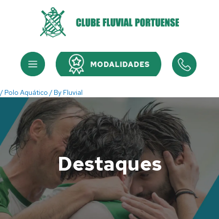
Skip
to
content
Menu
Menu
/
Polo Aquático
/ By
Fluvial
Destaques