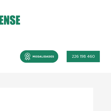
Menu
226 198 460