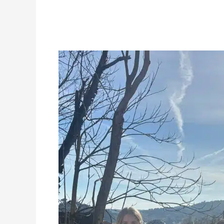
Natação
Artística:
Fluvietes
conquistam
três
medalhas
na
Galiza