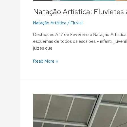
Natação Artística: Fluviete
Natação Artística
/
Fluvial
Destaques A 17 de Fevereiro a Natação Artística
esquemas de todos os escalões – infantil, juvenil
juízes que
Read More »
Natação
Artística:
Gala
de
Natal