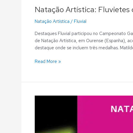
Natação Artística: Fluvietes
Natação Artística
/
Fluvial
Destaques Fluvial participou no Campeonato Ga
de Natação Artística, em Ourense (Espanha), ac
destaque onde se incluem três medalhas. Matild
Read More »
Natação
Artística:
Fluvietes
apresentam
todos