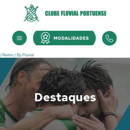
Skip
to
content
Menu
Menu
/
Remo
/ By
Fluvial
Destaques