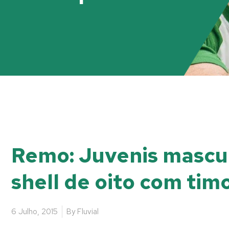
Remo: Juvenis mascul
shell de oito com tim
6 Julho, 2015
By
Fluvial