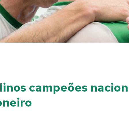
inos campeões naciona
oneiro