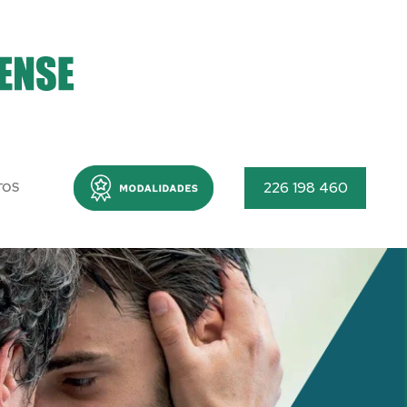
Menu
226 198 460
TOS