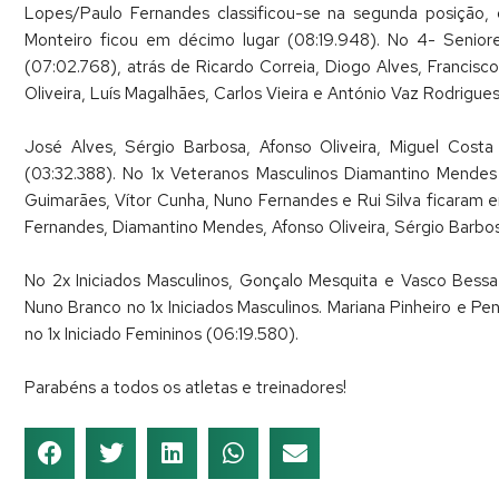
Lopes/Paulo Fernandes classificou-se na segunda posição
Monteiro ficou em décimo lugar (08:19.948). No 4- Seniore
(07:02.768), atrás de Ricardo Correia, Diogo Alves, Francisc
Oliveira, Luís Magalhães, Carlos Vieira e António Vaz Rodrigu
José Alves, Sérgio Barbosa, Afonso Oliveira, Miguel Cos
(03:32.388). No 1x Veteranos Masculinos Diamantino Mende
Guimarães, Vítor Cunha, Nuno Fernandes e Rui Silva ficaram e
Fernandes, Diamantino Mendes, Afonso Oliveira, Sérgio Barbos
No 2x Iniciados Masculinos, Gonçalo Mesquita e Vasco Bessa
Nuno Branco no 1x Iniciados Masculinos. Mariana Pinheiro e Pe
no 1x Iniciado Femininos (06:19.580).
Parabéns a todos os atletas e treinadores!