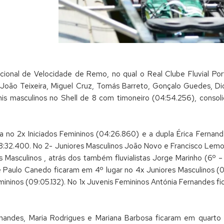
nal de Velocidade de Remo, no qual o Real Clube Fluvial Por
oão Teixeira, Miguel Cruz, Tomás Barreto, Gonçalo Guedes, Dio
is masculinos no Shell de 8 com timoneiro (04:54.256), consoli
a no 2x Iniciados Femininos (04:26.860) e a dupla Érica Ferna
:32.400. No 2- Juniores Masculinos João Novo e Francisco Lemos
es Masculinos , atrás dos também fluvialistas Jorge Marinho (6º
e Paulo Canedo ficaram em 4º lugar no 4x Juniores Masculinos (
mininos (09:05.132). No 1x Juvenis Femininos Antónia Fernandes 
nandes, Maria Rodrigues e Mariana Barbosa ficaram em quarto 