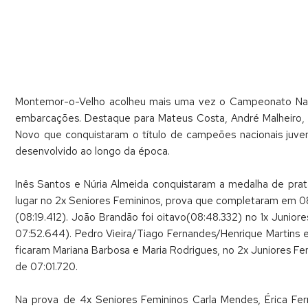
Montemor-o-Velho acolheu mais uma vez o Campeonato Nacio
embarcações. Destaque para Mateus Costa, André Malheiro, J
Novo que conquistaram o título de campeões nacionais juven
desenvolvido ao longo da época.
Inês Santos e Núria Almeida conquistaram a medalha de prat
lugar no 2x Seniores Femininos, prova que completaram em 08
(08:19.412). João Brandão foi oitavo(08:48.332) no 1x Junior
07:52.644). Pedro Vieira/Tiago Fernandes/Henrique Martins 
ficaram Mariana Barbosa e Maria Rodrigues, no 2x Juniores Fe
de 07:01.720.
Na prova de 4x Seniores Femininos Carla Mendes, Érica Fer