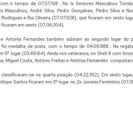
, com o tempo de 07:37.768 . No 1x Seniores Masculinos Tomá
s Masculinos, André Silva, Pedro Gonçalves, Pedro Silva e Nu
o Rodrigues e Rui Oliveira (07:07.928), que ficaram em sexto lug
es ficaram em sexto (07:06.304).
ta e Antónia Fernandes também subiram ao segundo lugar do 
s foi medalha de prata, com o tempo de 04:09.888 . Na regat
m 5º lugar (03:49.164) Ainda nos veteranos, no Shell 8 com timon
a, Miguel Costa, António Freitas e Antónia Fernandes conquistara
 classificaram-se na quarta posição (04:22.352). Em sexto luga
nélope Santos ficaram em 11º lugar no 2x Juvenis Femininos (07:38.