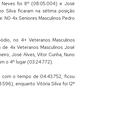
s Neves foi 8º (08:05.004) e José
no Silva ficaram na sétima posição
ar. N0 4x Seniores Masculinos Pedro
pódio, no 4+ Veteranos Masculinos
a de 4x Veteranos Masculinos José
eiro, José Alves, Vítor Cunha, Nuno
m o 4º lugar (03:24.772).
r, com o tempo de 04:43.752, ficou
596), enquanto Vitória Silva foi 12ª