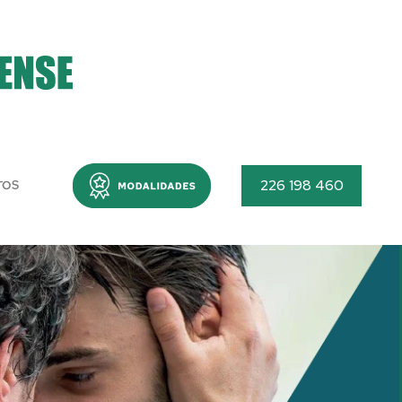
Menu
226 198 460
TOS