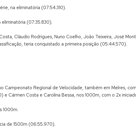
rie, na eliminatória (07:54.310).
 eliminatória (07:35.830).
 Costa, Cláudio Rodrigues, Nuno Coelho, João Teixeira, José Mont
ssificação, teria conquistado a primeira posição (05:44.570).
 no Campeonato Regional de Velocidade, também em Melres, com
00) e Cármen Costa e Carolina Bessa, nos 1000m, com o 2x iniciad
os 1000m.
ância de 1500m (06:55.970).