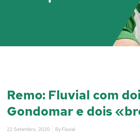
Remo: Fluvial com do
Gondomar e dois «br
22 Setembro, 2020
By
Fluvial