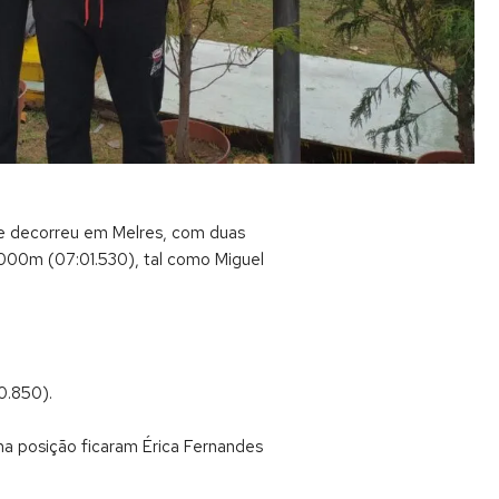
e decorreu em Melres, com duas
2000m (07:01.530), tal como Miguel
0.850).
a posição ficaram Érica Fernandes