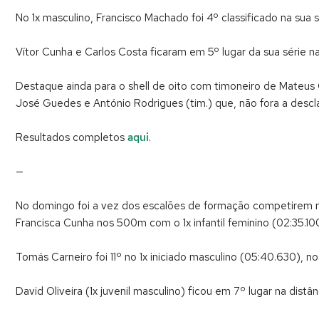
No 1x masculino, Francisco Machado foi 4º classificado na sua sé
Vítor Cunha e Carlos Costa ficaram em 5º lugar da sua série na
Destaque ainda para o shell de oito com timoneiro de Mateus
José Guedes e António Rodrigues (tim.) que, não fora a descla
Resultados completos
aqui
.
—
No domingo foi a vez dos escalões de formação competirem
Francisca Cunha nos 500m com o 1x infantil feminino (02:35.1
Tomás Carneiro foi 11º no 1x iniciado masculino (05:40.630), n
David Oliveira (1x juvenil masculino) ficou em 7º lugar na dist