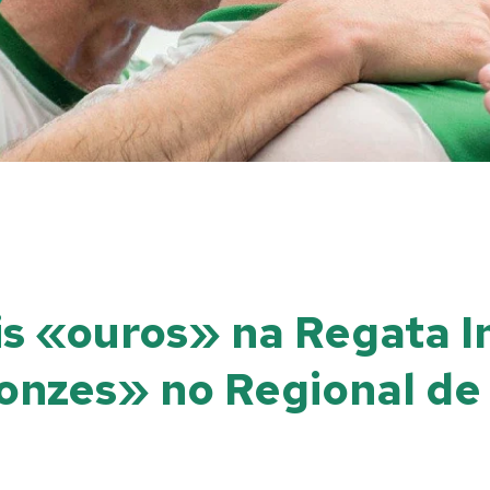
is «ouros» na Regata I
onzes» no Regional de