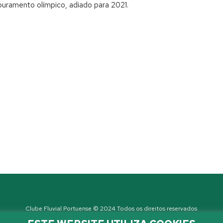
puramento olímpico, adiado para 2021.
Clube Fluvial Portuense © 2024 Todos os direitos reservados
Política de Privacidade
| Developed by
Sanzza