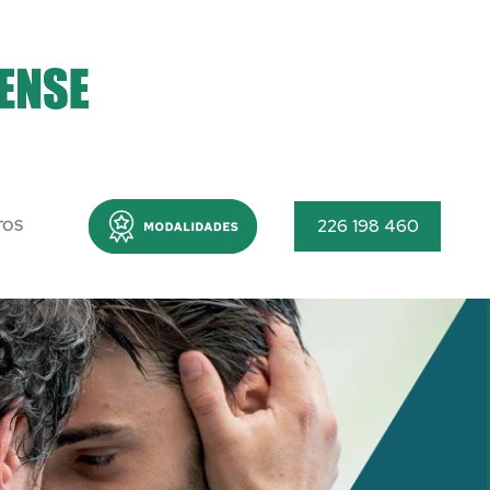
Menu
226 198 460
TOS