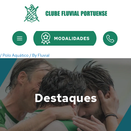
Skip
to
content
Menu
Menu
/
Polo Aquático
/ By
Fluvial
Destaques