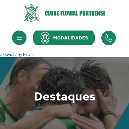
Skip
to
content
Menu
Menu
/
Fluvial
/ By
Fluvial
Destaques