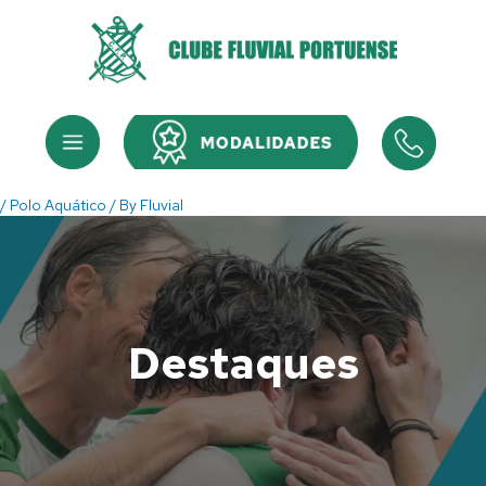
Skip
to
content
Menu
Menu
/
Polo Aquático
/ By
Fluvial
Destaques