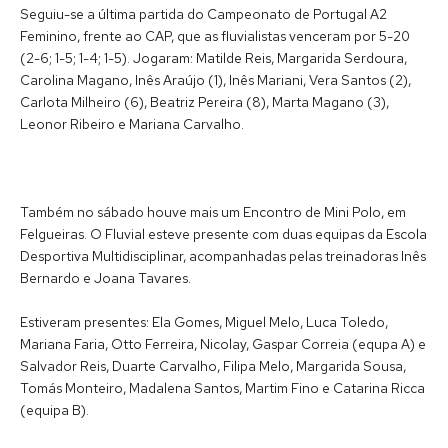
Seguiu-se a última partida do Campeonato de Portugal A2
Feminino, frente ao CAP, que as fluvialistas venceram por 5-20
(2-6; 1-5; 1-4; 1-5). Jogaram: Matilde Reis, Margarida Serdoura,
Carolina Magano, Inês Araújo (1), Inês Mariani, Vera Santos (2),
Carlota Milheiro (6), Beatriz Pereira (8), Marta Magano (3),
Leonor Ribeiro e Mariana Carvalho.
Também no sábado houve mais um Encontro de Mini Polo, em
Felgueiras. O Fluvial esteve presente com duas equipas da Escola
Desportiva Multidisciplinar, acompanhadas pelas treinadoras Inês
Bernardo e Joana Tavares.
Estiveram presentes: Ela Gomes, Miguel Melo, Luca Toledo,
Mariana Faria, Otto Ferreira, Nicolay, Gaspar Correia (equpa A) e
Salvador Reis, Duarte Carvalho, Filipa Melo, Margarida Sousa,
Tomás Monteiro, Madalena Santos, Martim Fino e Catarina Ricca
(equipa B).