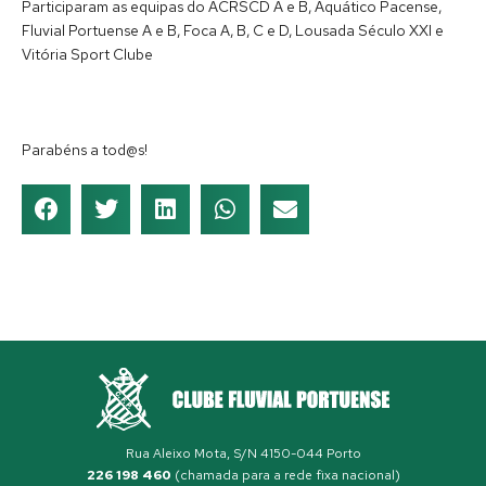
Participaram as equipas do ACRSCD A e B, Aquático Pacense,
Fluvial Portuense A e B, Foca A, B, C e D, Lousada Século XXI e
Vitória Sport Clube
Parabéns a tod@s!
Rua Aleixo Mota, S/N 4150-044 Porto
226 198 460
(chamada para a rede fixa nacional)