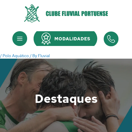
Skip
to
content
Menu
Menu
/
Polo Aquático
/ By
Fluvial
Destaques