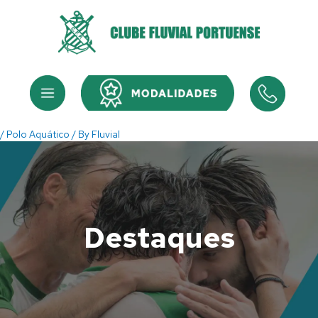
Skip
to
content
Menu
Menu
/
Polo Aquático
/ By
Fluvial
Destaques