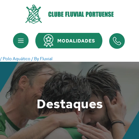
Skip
to
content
Menu
Menu
/
Polo Aquático
/ By
Fluvial
Destaques