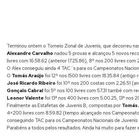
Terminou ontem o Torneio Zonal de Juvenis, que decorreu nas 
Alexandre Carvalho
nadou 5 provas e alcançou 5 novos recor
livres com 16.58.62 (anterior 17.25.86), 8º nos 200 livres com 2
O Alex conseguiu ainda 4 TAC´s para os Campeonatos Naciona
O
Tomás Araújo
foi 12º nos 1500 livres com 18.35.84 (antigo r
José Ricardo Ribeiro
foi 10º nos 200 costas com 2.26.51 (ant
Gonçalo Cabral
foi 5º nos 100 livres com 57.31 també com re
Leonor Valente
foi 13ª nos 400 livres com 5.00.25, 13ª nos 
Finalmente as Estafetas de Juvenis B, compostas por
Tomás 
4×200 livres com 8.59.82 (tempo alcançado nos Campeonatos 
conseguindo TAC para os Campeonatos Nacionais de Juvenis 
Parabéns a todos pelos resultados. Ainda há muito para fazer