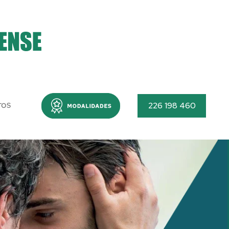
Menu
226 198 460
TOS