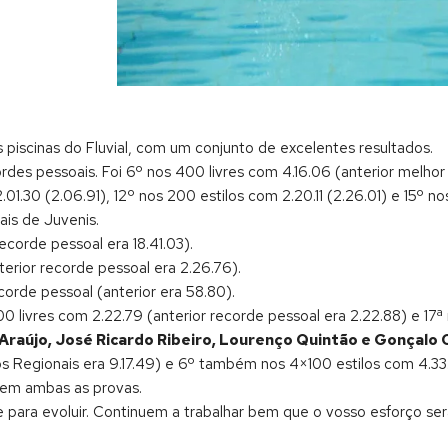
piscinas do Fluvial, com um conjunto de excelentes resultados.
des pessoais. Foi 6º nos 400 livres com 4.16.06 (anterior melhor
.01.30 (2.06.91), 12º nos 200 estilos com 2.20.11 (2.26.01) e 15º n
is de Juvenis.
ecorde pessoal era 18.41.03).
erior recorde pessoal era 2.26.76).
corde pessoal (anterior era 58.80).
200 livres com 2.22.79 (anterior recorde pessoal era 2.22.88) e 17
Araújo, José Ricardo Ribeiro, Lourenço Quintão e Gonçalo 
Regionais era 9.17.49) e 6º também nos 4×100 estilos com 4.33.
em ambas as provas.
 e para evoluir. Continuem a trabalhar bem que o vosso esforço s