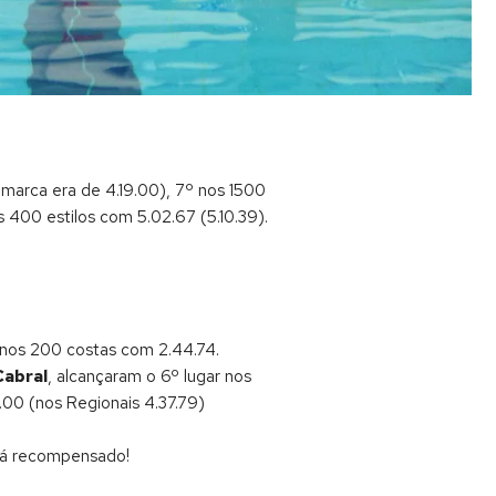
 marca era de 4.19.00), 7º nos 1500
os 400 estilos com 5.02.67 (5.10.39).
ª nos 200 costas com 2.44.74.
Cabral
, alcançaram o 6º lugar nos
00 (nos Regionais 4.37.79)
erá recompensado!