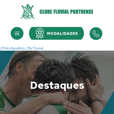
Skip
to
content
Menu
Menu
/
Polo Aquático
/ By
Fluvial
Destaques