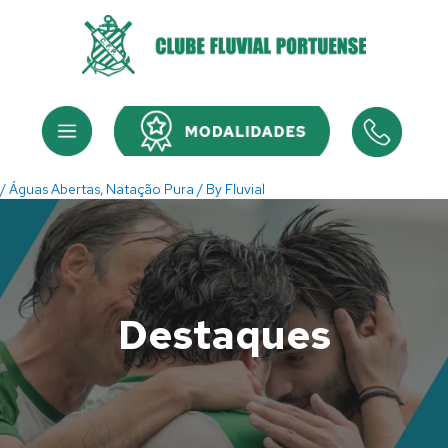
Skip
to
content
Menu
Menu
/
Águas Abertas
,
Natação Pura
/ By
Fluvial
Destaques