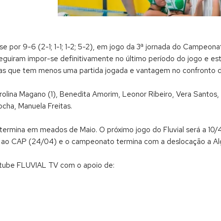
 por 9-6 (2-1; 1-1; 1-2; 5-2), em jogo da 3ª jornada do Campeona
onseguiram impor-se definitivamente no último período do jogo e 
s que tem menos uma partida jogada e vantagem no confronto di
Carolina Magano (1), Benedita Amorim, Leonor Ribeiro, Vera Santos,
ocha, Manuela Freitas.
rmina em meados de Maio. O próximo jogo do Fluvial será a 10/4, 
e ao CAP (24/04) e o campeonato termina com a deslocação a Alg
utube FLUVIAL TV com o apoio de: