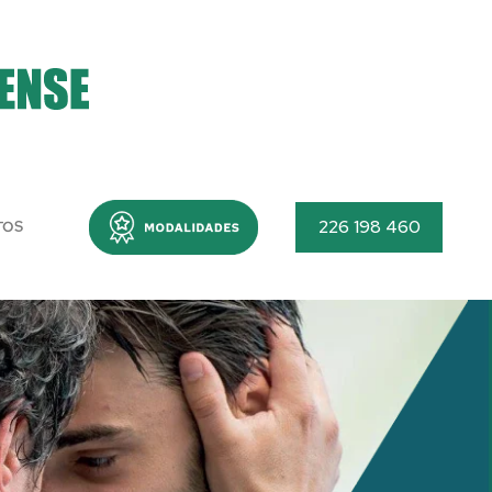
Menu
226 198 460
TOS