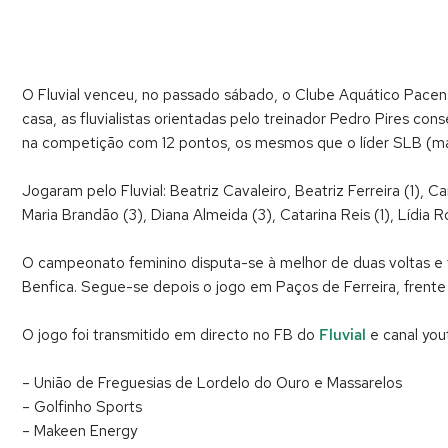
O Fluvial venceu, no passado sábado, o Clube Aquático Pacense
casa, as fluvialistas orientadas pelo treinador Pedro Pires c
na competição com 12 pontos, os mesmos que o líder SLB (ma
Jogaram pelo Fluvial: Beatriz Cavaleiro, Beatriz Ferreira (1), 
Maria Brandão (3), Diana Almeida (3), Catarina Reis (1), Lídia R
O campeonato feminino disputa-se à melhor de duas voltas e te
Benfica. Segue-se depois o jogo em Paços de Ferreira, frent
O jogo foi transmitido em directo no FB do
Fluvial
e canal yo
– União de Freguesias de Lordelo do Ouro e Massarelos
– Golfinho Sports
– Makeen Energy