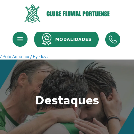
Skip
to
content
Menu
Menu
/
Polo Aquático
/ By
Fluvial
Destaques