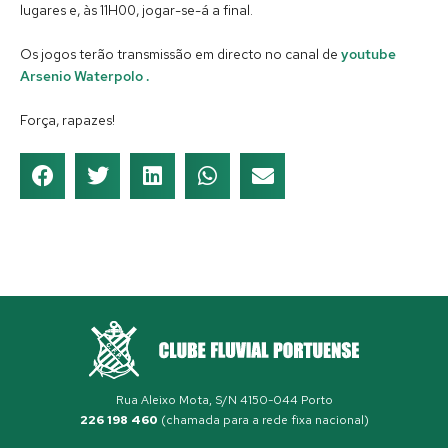
lugares e, às 11H00, jogar-se-á a final.
Os jogos terão transmissão em directo no canal de
youtube
Arsenio Waterpolo .
Força, rapazes!
Rua Aleixo Mota, S/N 4150-044 Porto
226 198 460
(chamada para a rede fixa nacional)