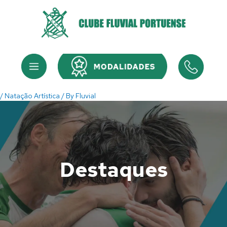
Skip
to
content
Menu
Menu
/
Natação Artística
/ By
Fluvial
Destaques