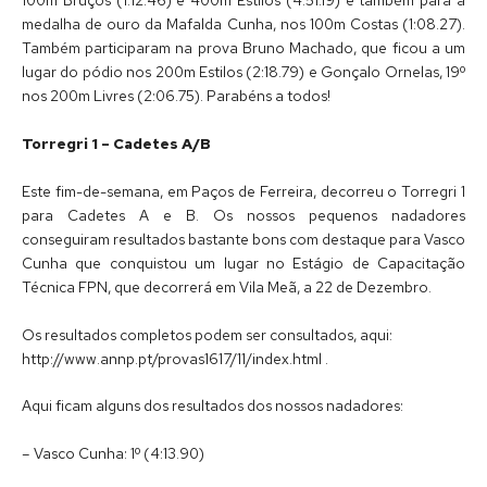
medalha de ouro da Mafalda Cunha, nos 100m Costas (1:08.27).
Também participaram na prova Bruno Machado, que ficou a um
lugar do pódio nos 200m Estilos (2:18.79) e Gonçalo Ornelas, 19º
nos 200m Livres (2:06.75). Parabéns a todos!
Torregri 1 – Cadetes A/B
Este fim-de-semana, em Paços de Ferreira, decorreu o Torregri 1
para Cadetes A e B. Os nossos pequenos nadadores
conseguiram resultados bastante bons com destaque para Vasco
Cunha que conquistou um lugar no Estágio de Capacitação
Técnica FPN, que decorrerá em Vila Meã, a 22 de Dezembro.
Os resultados completos podem ser consultados, aqui:
http://www.annp.pt/provas1617/11/index.html .
Aqui ficam alguns dos resultados dos nossos nadadores:
– Vasco Cunha: 1º (4:13.90)