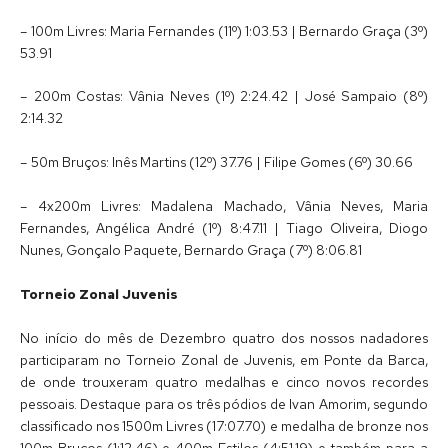
– 100m Livres: Maria Fernandes (11º) 1:03.53 | Bernardo Graça (3º)
53.91
– 200m Costas: Vânia Neves (1º) 2:24.42 | José Sampaio (8º)
2:14.32
– 50m Bruços: Inês Martins (12º) 37.76 | Filipe Gomes (6º) 30.66
– 4x200m Livres: Madalena Machado, Vânia Neves, Maria
Fernandes, Angélica André (1º) 8:47.11 | Tiago Oliveira, Diogo
Nunes, Gonçalo Paquete, Bernardo Graça (7º) 8:06.81
Torneio Zonal Juvenis
No início do mês de Dezembro quatro dos nossos nadadores
participaram no Torneio Zonal de Juvenis, em Ponte da Barca,
de onde trouxeram quatro medalhas e cinco novos recordes
pessoais. Destaque para os três pódios de Ivan Amorim, segundo
classificado nos 1500m Livres (17:07.70) e medalha de bronze nos
100m Bruços (1:12.46) e 400m Estilos (4:51.19) e também para a