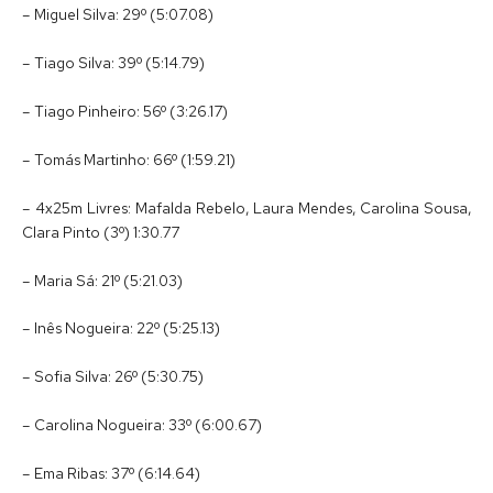
– Miguel Silva: 29º (5:07.08)
– Tiago Silva: 39º (5:14.79)
– Tiago Pinheiro: 56º (3:26.17)
– Tomás Martinho: 66º (1:59.21)
– 4x25m Livres: Mafalda Rebelo, Laura Mendes, Carolina Sousa,
Clara Pinto (3º) 1:30.77
– Maria Sá: 21º (5:21.03)
– Inês Nogueira: 22º (5:25.13)
– Sofia Silva: 26º (5:30.75)
– Carolina Nogueira: 33º (6:00.67)
– Ema Ribas: 37º (6:14.64)