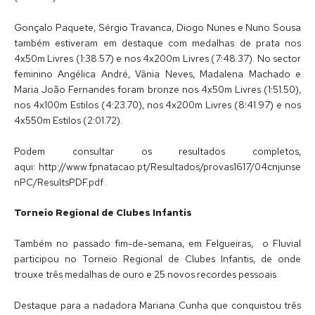
Gonçalo Paquete, Sérgio Travanca, Diogo Nunes e Nuno Sousa
também estiveram em destaque com medalhas de prata nos
4x50m Livres (1:38.57) e nos 4x200m Livres (7:48.37). No sector
feminino Angélica André, Vânia Neves, Madalena Machado e
Maria João Fernandes foram bronze nos 4x50m Livres (1:51.50),
nos 4x100m Estilos (4:23.70), nos 4x200m Livres (8:41.97) e nos
4x550m Estilos (2:01.72).
Podem consultar os resultados completos,
aqui: http://www.fpnatacao.pt/Resultados/provas1617/04cnjunse
nPC/ResultsPDF.pdf .
Torneio Regional de Clubes Infantis
Também no passado fim-de-semana, em Felgueiras, o Fluvial
participou no Torneio Regional de Clubes Infantis, de onde
trouxe três medalhas de ouro e 25 novos recordes pessoais.
Destaque para a nadadora Mariana Cunha que conquistou três