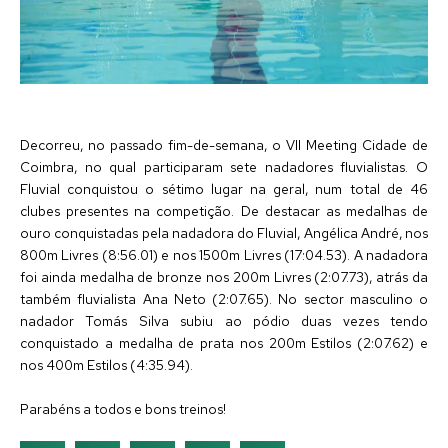
Decorreu, no passado fim-de-semana, o VII Meeting Cidade de
Coimbra, no qual participaram sete nadadores fluvialistas. O
Fluvial conquistou o sétimo lugar na geral, num total de 46
clubes presentes na competição.
De destacar as medalhas de
ouro conquistadas pela nadadora do Fluvial, Angélica André, nos
800m Livres (8:56.01) e nos 1500m Livres (17:04.53). A nadadora
foi ainda medalha de bronze nos 200m Livres (2:07.73), atrás da
também fluvialista Ana Neto (2:07.65). No sector masculino o
nadador Tomás Silva subiu ao pódio duas vezes tendo
conquistado a medalha de prata nos 200m Estilos (2:07.62) e
nos 400m Estilos (4:35.94).
Parabéns a todos e bons treinos!