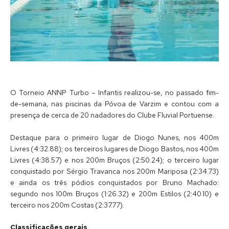
O Torneio ANNP Turbo – Infantis realizou-se, no passado fim-
de-semana, nas piscinas da Póvoa de Varzim e contou com a
presença de cerca de 20 nadadores do Clube Fluvial Portuense.
Destaque para o primeiro lugar de Diogo Nunes, nos 400m
Livres (4:32.88); os terceiros lugares de Diogo Bastos, nos 400m
Livres (4:38.57) e nos 200m Bruços (2:50.24); o terceiro lugar
conquistado por Sérgio Travanca nos 200m Mariposa (2:34.73)
e ainda os três pódios conquistados por Bruno Machado:
segundo nos 100m Bruços (1:26.32) e 200m Estilos (2:40.10) e
terceiro nos 200m Costas (2:37.77).
Classificações gerais