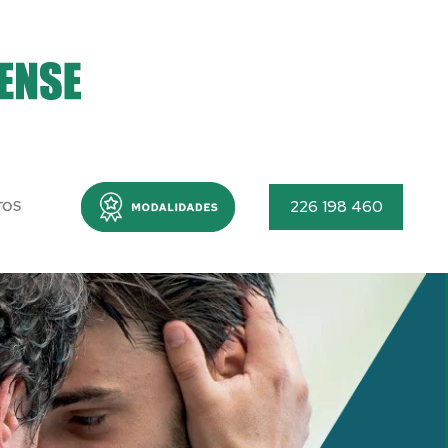
Menu
226 198 460
TOS