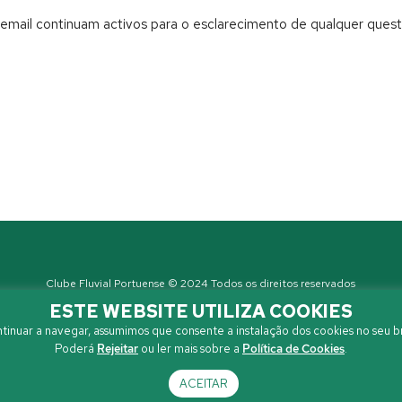
email continuam activos para o esclarecimento de qualquer quest
Clube Fluvial Portuense © 2024 Todos os direitos reservados
Política de Privacidade
| Developed by
Sanzza
ESTE WEBSITE UTILIZA COOKIES
tinuar a navegar, assumimos que consente a instalação dos cookies no seu b
Poderá
Rejeitar
ou ler mais sobre a
Política de Cookies
.
ACEITAR