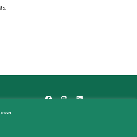
ão.
rowser.