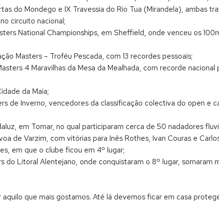
ertas do Mondego e IX Travessia do Rio Tua (Mirandela), ambas trav
o circuito nacional;
sters National Championships, em Sheffield, onde venceu os 100
ção Masters – Troféu Pescada, com 13 recordes pessoais;
Masters 4 Maravilhas da Mesa da Mealhada, com recorde nacional 
Cidade da Maia;
asters de Inverno, vencedores da classificação colectiva do open 
daluz, em Tomar, no qual participaram cerca de 50 nadadores fluvia
voa de Varzim, com vitórias para Inês Rothes, Ivan Couras e Carl
es, em que o clube ficou em 4º lugar;
ers do Litoral Alentejano, onde conquistaram o 8º lugar, somaram 
 aquilo que mais gostamos. Até lá devemos ficar em casa proteg