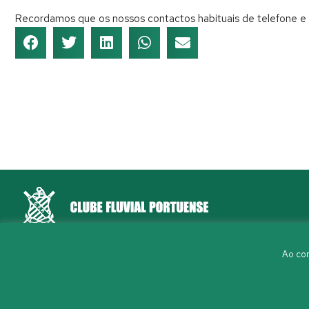
Recordamos que os nossos contactos habituais de telefone e 
Rua Aleixo Mota, S/N 4150-044 Porto
Ao con
226 198 460
(chamada para a rede fixa nacional)