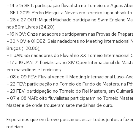
– 14 e 15 SET: participação fluvialista no Torneio de Águas Ab
– SET 2019: Pedro Mesquita Neves em terceiro lugar absoluto n
– 26 e 27 OUT: Miguel Machado participa no Swim England Ma
nos 50m Livres (24.20);
– 16 NOV: Onze nadadores participaram nas Provas de Prepara
– 30 NOV e 01 DEZ: Seis nadadores no Meeting Internacional 
Bruços (1:20.86);
– 11 JAN: 65 nadadores do Fluvial no XX Torneio Internacional 
– 17 a 19 JAN: 71 fluvialistas no XIV Open Internacional de M
em masculinos e femininos;
– 08 e 09 FEV: Fluvial vence III Meeting Internacional Luso-An
– 22 FEV: participação no Torneio de Fundo de Masters, na Pó
– 23 FEV: participação no Torneio do Rei Masters, em Guimarã
– 07 e 08 MAR: oito fluvialistas participaram no Torneio Mast
Master e de onde trouxeram sete medalhas de ouro.
Esperamos que em breve possamos estar todos juntos a fazer
rodeiam.