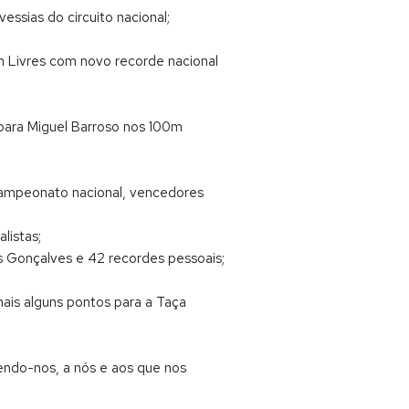
essias do circuito nacional;
m Livres com novo recorde nacional
para Miguel Barroso nos 100m
e campeonato nacional, vencedores
listas;
os Gonçalves e 42 recordes pessoais;
mais alguns pontos para a Taça
endo-nos, a nós e aos que nos