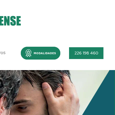
Menu
226 198 460
TOS