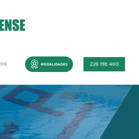
Menu
226 198 460
TOS