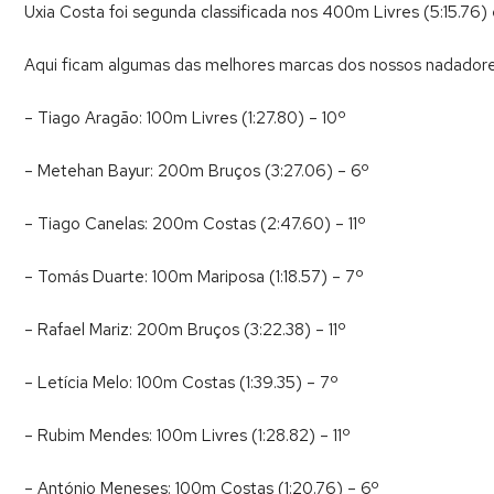
Uxia Costa foi segunda classificada nos 400m Livres (5:15.76) 
Aqui ficam algumas das melhores marcas dos nossos nadadore
– Tiago Aragão: 100m Livres (1:27.80) – 10º
– Metehan Bayur: 200m Bruços (3:27.06) – 6º
– Tiago Canelas: 200m Costas (2:47.60) – 11º
– Tomás Duarte: 100m Mariposa (1:18.57) – 7º
– Rafael Mariz: 200m Bruços (3:22.38) – 11º
– Letícia Melo: 100m Costas (1:39.35) – 7º
– Rubim Mendes: 100m Livres (1:28.82) – 11º
– António Meneses: 100m Costas (1:20.76) – 6º