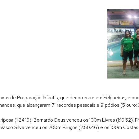
ovas de Preparação Infantis, que decorreram em Felgueiras, e o
nandes, que alcançaram 71 recordes pessoais e 9 pódios (5 ouro; 3
osa (1:24.10). Bernardo Deus venceu os 100m Livres (1:10.52). Fra
 Vasco Silva venceu os 200m Bruços (2:50.46) e os 100m Costas (