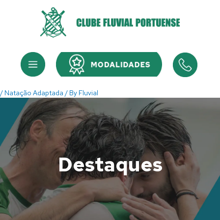
Skip
to
content
Menu
Menu
/
Natação Adaptada
/ By
Fluvial
Destaques