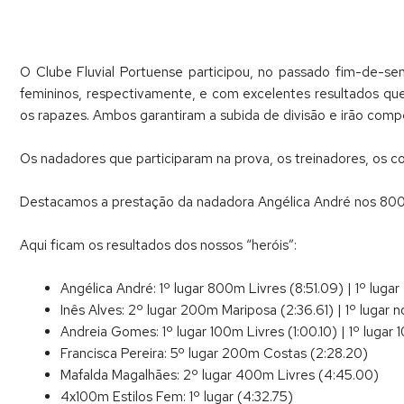
O Clube Fluvial Portuense participou, no passado fim-de-s
femininos, respectivamente, e com excelentes resultados que
os rapazes. Ambos garantiram a subida de divisão e irão compet
Os nadadores que participaram na prova, os treinadores, os co
Destacamos a prestação da nadadora Angélica André nos 800m
Aqui ficam os resultados dos nossos “heróis”:
Angélica André: 1º lugar 800m Livres (8:51.09) | 1º luga
Inês Alves: 2º lugar 200m Mariposa (2:36.61) | 1º lugar 
Andreia Gomes: 1º lugar 100m Livres (1:00.10) | 1º lugar
Francisca Pereira: 5º lugar 200m Costas (2:28.20)
Mafalda Magalhães: 2º lugar 400m Livres (4:45.00)
4x100m Estilos Fem: 1º lugar (4:32.75)