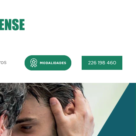
Menu
226 198 460
TOS