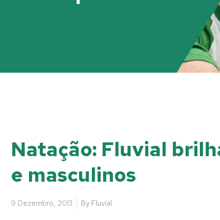
Natação: Fluvial bril
e masculinos
9 Dezembro, 2013
By
Fluvial