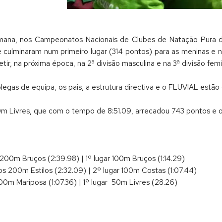
emana, nos Campeonatos Nacionais de Clubes de Natação Pura d
 culminaram num primeiro lugar (314 pontos) para as meninas e n
ir, na próxima época, na 2ª divisão masculina e na 3ª divisão femi
legas de equipa, os pais, a estrutura directiva e o FLUVIAL estã
 Livres, que com o tempo de 8:51.09, arrecadou 743 pontos e o 
r 200m Bruços (2:39.98) | 1º lugar 100m Bruços (1:14.29)
nos 200m Estilos (2:32.09) | 2º lugar 100m Costas (1:07.44)
 100m Mariposa (1:07.36) | 1º lugar 50m Livres (28.26)