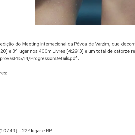
xta edição do Meeting Internacional da Póvoa de Varzim, que deco
20] e 3º lugar nos 400m Livres [4:29.13] e um total de catorze r
provas1415/14/ProgressionDetails.pdf .
res:
 (1:07.49) – 22º lugar e RP