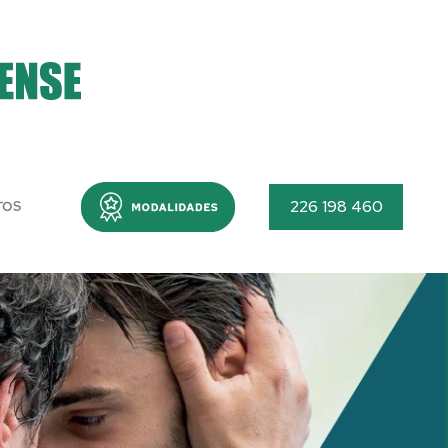
Menu
226 198 460
TOS