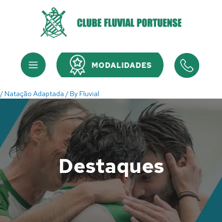
Skip
to
content
Menu
Menu
/
Natação Adaptada
/ By
Fluvial
Destaques