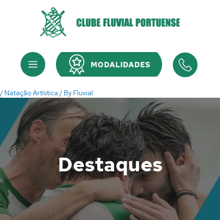
Skip
to
content
Menu
Menu
/
Natação Artística
/ By
Fluvial
Destaques