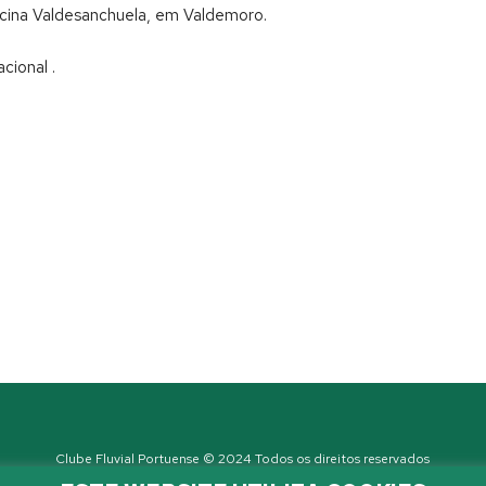
cina Valdesanchuela, em Valdemoro.
cional .
Clube Fluvial Portuense © 2024 Todos os direitos reservados
Política de Privacidade
| Developed by
Sanzza