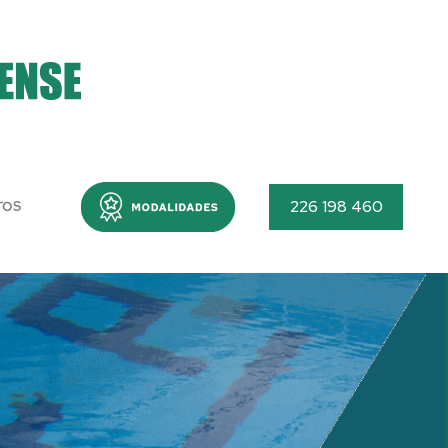
Menu
226 198 460
TOS