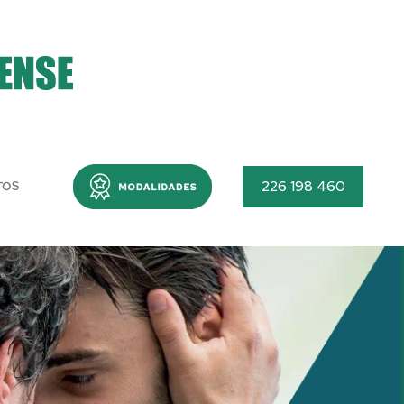
Menu
226 198 460
TOS