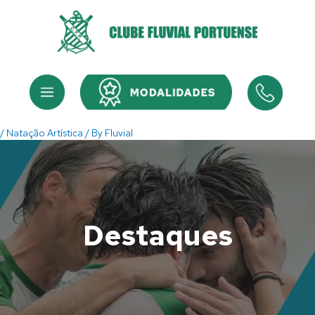
Skip
to
content
Menu
Menu
/
Natação Artística
/ By
Fluvial
Destaques