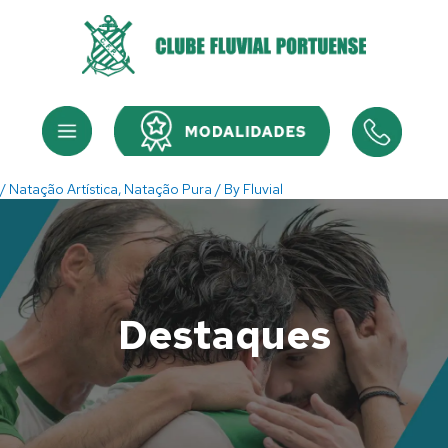
Skip
to
content
Menu
Menu
/
Natação Artística
,
Natação Pura
/ By
Fluvial
Destaques