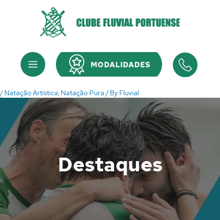
Skip
to
content
Menu
Menu
/
Natação Artística
,
Natação Pura
/ By
Fluvial
Destaques