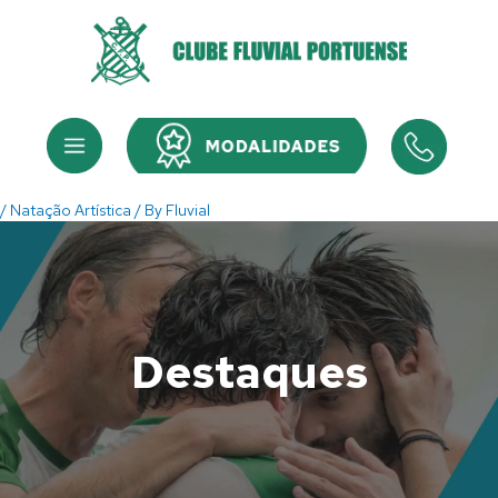
Skip
to
content
Menu
Menu
/
Natação Artística
/ By
Fluvial
Destaques