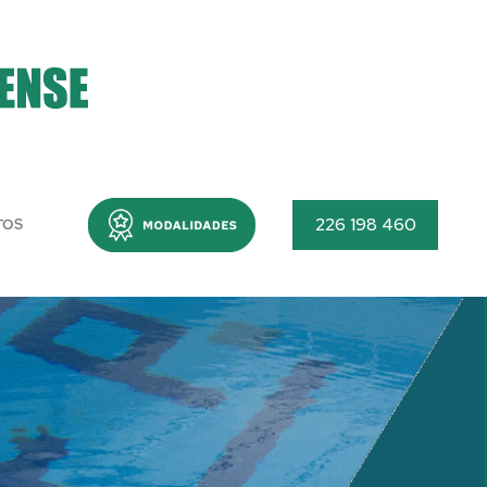
Menu
226 198 460
TOS