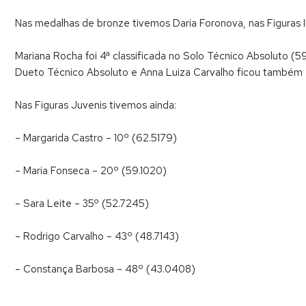
Nas medalhas de bronze tivemos Daria Foronova, nas Figuras In
Mariana Rocha foi 4ª classificada no Solo Técnico Absoluto (
Dueto Técnico Absoluto e
Anna Luiza Carvalho ficou também “
Nas Figuras Juvenis tivemos ainda:
– Margarida Castro – 10º (62.5179)
– Maria Fonseca – 20º (59.1020)
– Sara Leite – 35º (52.7245)
– Rodrigo Carvalho – 43º (48.7143)
– Constança Barbosa – 48º (43.0408)