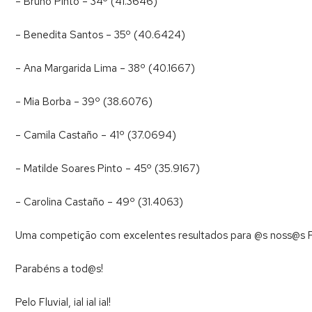
– Bruno Pinto – 34º (41.3646)
– Benedita Santos – 35º (40.6424)
– Ana Margarida Lima – 38º (40.1667)
– Mia Borba – 39º (38.6076)
– Camila Castaño – 41º (37.0694)
– Matilde Soares Pinto – 45º (35.9167)
– Carolina Castaño – 49º (31.4063)
Uma competição com excelentes resultados para @s noss@s Flu
Parabéns a tod@s!
Pelo Fluvial, ial ial ial!