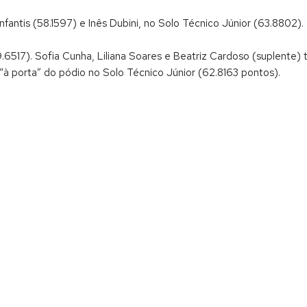
fantis (58.1597) e Inês Dubini, no Solo Técnico Júnior (63.8802).
59.6517). Sofia Cunha, Liliana Soares e Beatriz Cardoso (suplent
à porta” do pódio no Solo Técnico Júnior (62.8163 pontos).