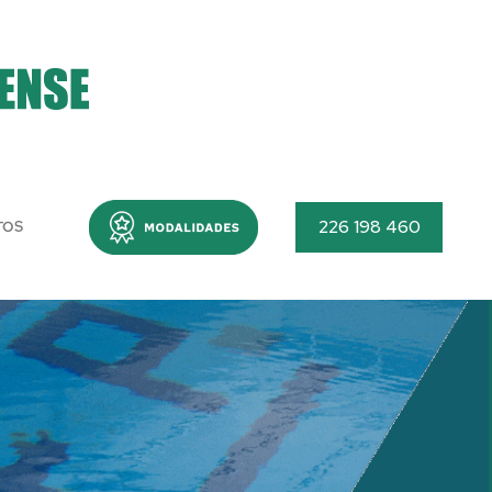
Menu
226 198 460
TOS