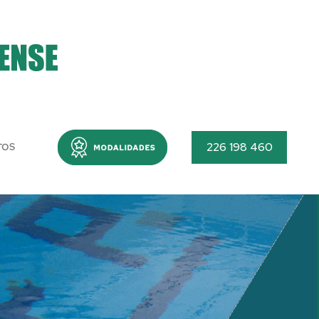
Menu
226 198 460
TOS