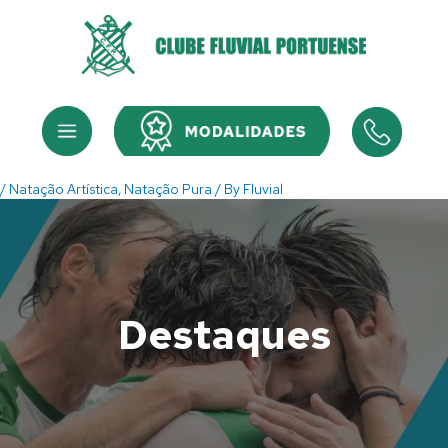
Skip
to
content
Menu
Menu
/
Natação Artística
,
Natação Pura
/ By
Fluvial
Destaques