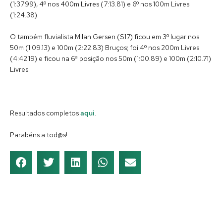
(1:37.99), 4º nos 400m Livres (7:13.81) e 6º nos 100m Livres
(1:24.38).
O também fluvialista Milan Gersen (S17) ficou em 3º lugar nos
50m (1:09.13) e 100m (2:22.83) Bruços; foi 4º nos 200m Livres
(4:42.19) e ficou na 6ª posição nos 50m (1:00.89) e 100m (2:10.71)
Livres.
Resultados completos
aqui
.
Parabéns a tod@s!