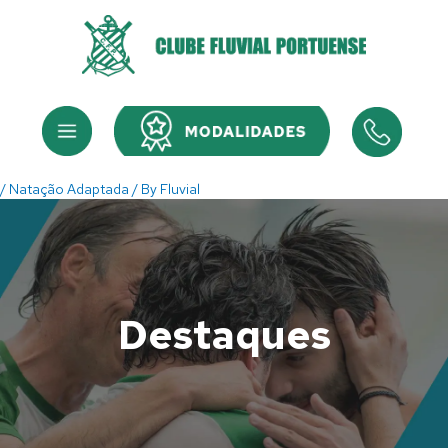
Skip
to
content
Menu
Menu
/
Natação Adaptada
/ By
Fluvial
Destaques