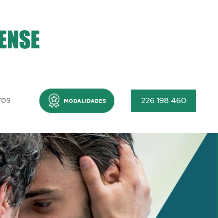
Menu
226 198 460
TOS