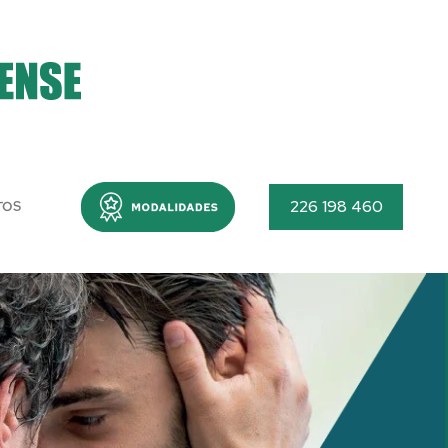
Menu
226 198 460
TOS