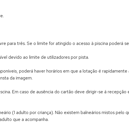
e.
vre para três. Se o limite for atingido o acesso à piscina poderá
l devido ao limite de utilizadores por pista.
sponíveis, poderá haver horários em que a lotação é rapidamente
consta da imagem.
piscina. Em caso de ausência do cartão deve dirigir-se á recepção
ário (1 adulto por criança). Não existem balneários mistos pelo 
 adulto que a acompanha.