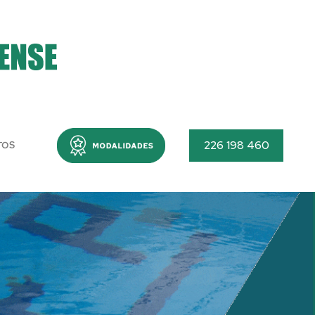
Menu
226 198 460
TOS