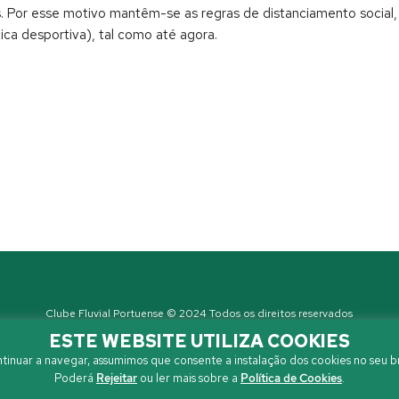
. Por esse motivo mantêm-se as regras de distanciamento social, 
ca desportiva), tal como até agora.
Clube Fluvial Portuense © 2024 Todos os direitos reservados
Política de Privacidade
| Developed by
Sanzza
ESTE WEBSITE UTILIZA COOKIES
tinuar a navegar, assumimos que consente a instalação dos cookies no seu b
Poderá
Rejeitar
ou ler mais sobre a
Política de Cookies
.