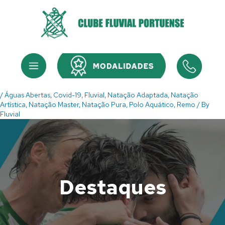
Skip
to
content
Menu
Menu
/
Águas Abertas
,
Covid-19
,
Fluvial
,
Natação Adaptada
,
Natação
Artística
,
Natação Master
,
Natação Pura
,
Polo Aquático
,
Remo
/ By
Fluvial
Destaques